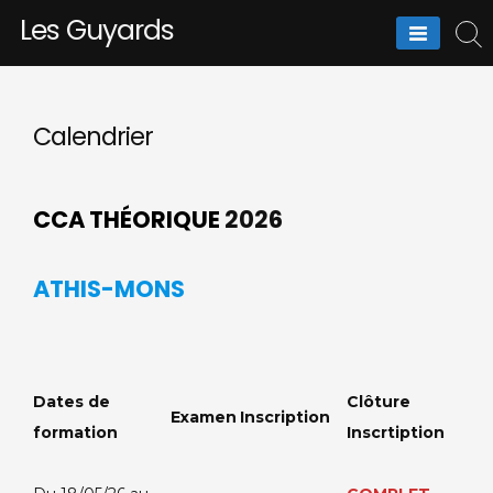
Skip
Les Guyards
to
content
Calendrier
CCA THÉORIQUE
2026
ATHIS-MONS
Dates de
Clôture
Examen
Inscription
formation
Inscrtiption